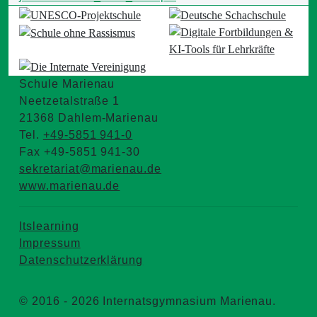
Schule Marienau
Neetzetalstraße 1
21368 Dahlem-Marienau
Tel.
+49-5851 941-0
Fax +49-5851 941-30
sekretariat@marienau.de
www.marienau.de
Itslearning
Impressum
Datenschutzerklärung
© 2016 - 2026 Internatsgymnasium Marienau.