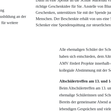
Dann ist eine Spende an die Schule Marienau vie
richtige Geschenkidee für Sie. Anstelle von Bl
ung
Geschenken, unterstützen Sie mit der Spende j
ausbildung an der
Menschen. Der Beschenkte erhält von uns eine
 für weitere
Schenker eine Spendenquittung zur steuerlich
Alle ehemaligen Schüler der Sch
haben sich entschieden, dem Alt
AMV fördert Projekte innerhalb d
kollegiale Abstimmung mit der S
Altschülertreffen am 13. und 
Beim Altschülertreffen am 13. un
ehemalige Schülerinnen und Sch
Bereits der gemeinsame Abend a
lebendigen Gesprächen und viel