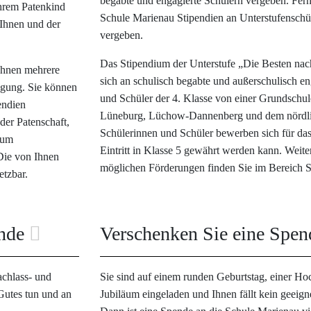
begabte und engagierte Schülern vergeben. Fer
Ihrem Patenkind
Schule Marienau Stipendien an Unterstufenschü
 Ihnen und der
vergeben.
Das Stipendium der Unterstufe „Die Besten nac
Ihnen mehrere
sich an schulisch begabte und außerschulisch e
ügung. Sie können
und Schüler der 4. Klasse von einer Grundschu
endien
Lüneburg, Lüchow-Dannenberg und dem nördli
 der Patenschaft,
Schülerinnen und Schüler bewerben sich für das
 zum
Eintritt in Klasse 5 gewährt werden kann. Weite
 Die von Ihnen
möglichen Förderungen finden Sie im Bereich S
etzbar.
ende
Verschenken Sie eine Spe
achlass- und
Sie sind auf einem runden Geburtstag, einer Ho
Gutes tun und an
Jubiläum eingeladen und Ihnen fällt kein geeig