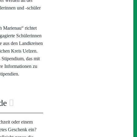
ner werden an der
lerinnen und -schüler
h Marienau“ richtet
ngagierte Schülerinnen
le aus den Landkreisen
chen Kreis Uelzen.
 Stipendium, das mit
re Informationen zu
tipendien.
nde
chzeit oder einem
netes Geschenk ein?