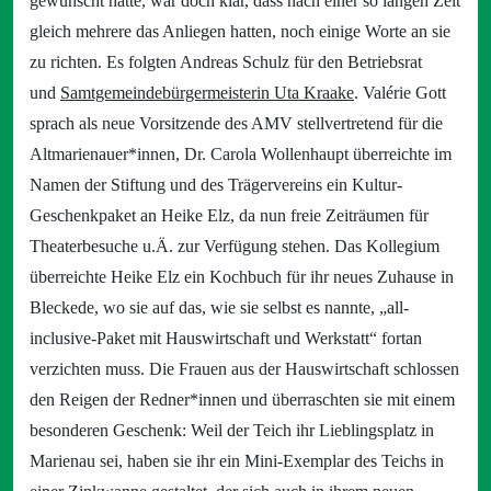
gewünscht hatte, war doch klar, dass nach einer so langen Zeit
gleich mehrere das Anliegen hatten, noch einige Worte an sie
zu richten. Es folgten Andreas Schulz für den Betriebsrat
und
Samtgemeindebürgermeisterin Uta Kraake
. Valérie Gott
sprach als neue Vorsitzende des AMV stellvertretend für die
Altmarienauer*innen, Dr. Carola Wollenhaupt überreichte im
Namen der Stiftung und des Trägervereins ein Kultur-
Geschenkpaket an Heike Elz, da nun freie Zeiträumen für
Theaterbesuche u.Ä. zur Verfügung stehen. Das Kollegium
überreichte Heike Elz ein Kochbuch für ihr neues Zuhause in
Bleckede, wo sie auf das, wie sie selbst es nannte, „all-
inclusive-Paket mit Hauswirtschaft und Werkstatt“ fortan
verzichten muss. Die Frauen aus der Hauswirtschaft schlossen
den Reigen der Redner*innen und überraschten sie mit einem
besonderen Geschenk: Weil der Teich ihr Lieblingsplatz in
Marienau sei, haben sie ihr ein Mini-Exemplar des Teichs in