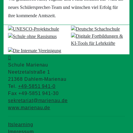
neues Schülersprecher-Team und wünschen viel Erfolg für
ihre kommende Amtszeit.
Schule Marienau
Neetzetalstraße 1
21368 Dahlem-Marienau
Tel.
+49-5851 941-0
Fax +49-5851 941-30
sekretariat@marienau.de
www.marienau.de
Itslearning
Impressum