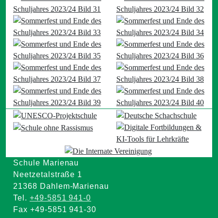
Schule Marienau
Neetzetalstraße 1
21368 Dahlem-Marienau
Tel.
+49-5851 941-0
Fax +49-5851 941-30